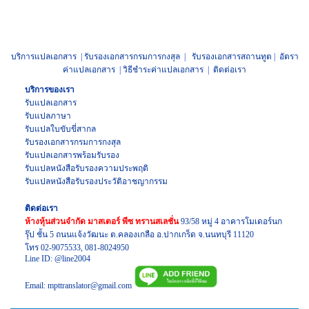
บริการแปลเอกสาร
|
รับรองเอกสารกรมการกงสุล
|
รับรองเอกสารสถานทูต
|
อัตรา
ค่าแปลเอกสาร
|
วิธีชำระค่าแปลเอกสาร
|
ติดต่อเรา
บริการของเรา
รับแปลเอกสาร
รับแปลภาษา
รับแปล
ใบขับขี่สากล
รับรองเอกสาร
กรมการกงสุล
รับแปลเอกสาร
พร้อมรับรอง
รับแปล
หนังสือรับรองความประพฤติ
รับแปล
หนังสือรับรองประวัติอาชญากรรม
ติดต่อเรา
ห้างหุ้นส่วนจำกัด มาสเตอร์ พีซ ทรานสเลชั่น
93/58 หมู่ 4 อาคารโมเดอร์นก
รุ๊ป ชั้น 5 ถนนแจ้งวัฒนะ ต.คลองเกลือ อ.ปากเกร็ด จ.นนทบุรี 11120
โทร
02-9075533
,
081-8024950
Line ID:
@line2004
Email:
mpttranslator@gmail.com