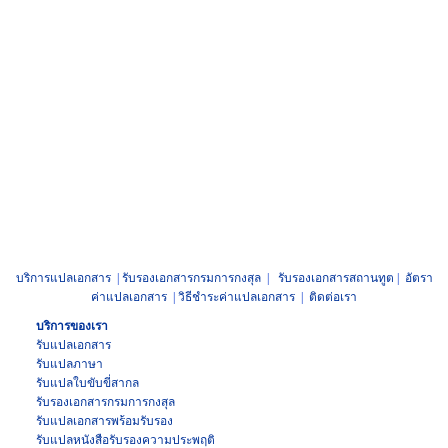
บริการแปลเอกสาร
|
รับรองเอกสารกรมการกงสุล
|
รับรองเอกสารสถานทูต
|
อัตรา
ค่าแปลเอกสาร
|
วิธีชำระค่าแปลเอกสาร
|
ติดต่อเรา
บริการของเรา
รับแปลเอกสาร
รับแปลภาษา
รับแปล
ใบขับขี่สากล
รับรองเอกสาร
กรมการกงสุล
รับแปลเอกสาร
พร้อมรับรอง
รับแปล
หนังสือรับรองความประพฤติ