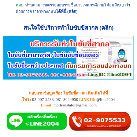
ตอบ
:
ท่านสามารถตรวจสอบรายชื่อประเทศภาคีภายใต้อนุสัญญาว่า
ด้วยการจราจรทางถนน
ได้ที่นี่ (คลิก)
สนใจใช้บริการทำใบขับขี่สากล (คลิก)
สอบถามข้อมูลเรื่อง ใบขับขี่สากล เพิ่มเติมได้ที่
โทร :
02-907-5533
,
081-8024950
LINE ID:
@line2004
Email:
mpttranslator@gmail.com