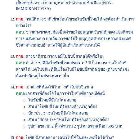
เป็นการชั่วคราว ตามกฎหมายว่าด้วยคนเข้าเมือง (NON-
IMMIGRANT VISA)
ถาม
:
กรณีที่ต่างชาติเข้าเงื่อนไขขอใบขับขี่ไทยได้ จะต้องดำเนินการ
อย่างไร?
ตอบ
:
ชาวต่างชาติจะต้องยื่นคำขอใบอนุญาตขับรถด้วยตนเองที่กรม
การขนส่งทางบก ยกเว้น การขอรับใบอนุญาตขับรถระหว่างประเทศ
ซึ่งสามารถมอบอำนาจให้ผู้อื่นดำเนินการแทนได้
ถาม
:
ต่างชาติสามารถขอมี
ใบขับขี่สากล
ได้หรือไม่?
ตอบ
:
ถ้าต่างชาติถือใบขับขี่ไทยประเภท 5 ปี ก็สามารถขอ
ใบขับขี่
สากล
ได้ แต่ในขณะที่ยื่นเรื่องใบมีใบขับขี่สากล ผู้ขอ (ต่างชาติ) จะ
ต้องพำนักอยู่ในประเทศเท่านั้น
ถาม
:
เอกสารที่ต้องใช้ในการทำ
ใบขับขี่สากล
ตอบ
:
เอกสารที่ต้องใช้ในการทำ
ใบขับขี่สากล
มีดังนี้
ใบขับขี่ไทยที่ยังไม่หมดอายุ
สำเนาใบขับขี่ไทยที่รับรองสำเนาถูกต้อง
บัตรประชาชนไทยที่ยังไม่หมดอายุ
สำเนาบัตรประชาชนไทยที่รับรองสำเนาถูกต้อง
รูปถ่ายขนาด 2 นิ้ว จำนวน 2 รูป ค่าธรรมเนียม 505 บาท
ถาม
:
ใบขับขี่สากล
สามารถนำไปใช้ในประเทศใดได้บ้าง?