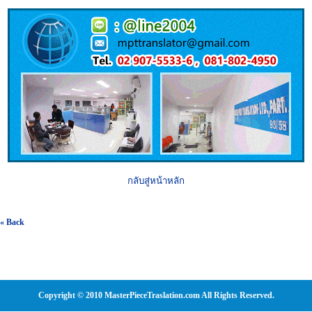
กลับสู่หน้าหลัก
« Back
Copyright © 2010 MasterPieceTraslation.com All Rights Reserved.