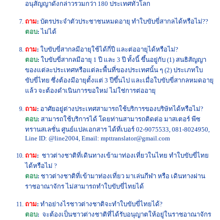
อนุสัญญาดังกล่าวรวมกว่า 180 ประเทศทั่วโลก
ถาม
:
บัตรประจำตัวประชาชนหมดอายุ ทำ
ใบขับขี่สากล
ได้หรือไม่??
ตอบ
:
ไม่ได้
ถาม
:
ใบขับขี่สากล
มีอายุใช้ได้กี่ปี และต่ออายุได้หรือไม่?
ตอบ
:
ใบขับขี่สากล
มีอายุ 1 ปี และ 3 ปี ทั้งนี้ ขึ้นอยู่กับ (1) สนธิสัญญา
ของแต่ละประเทศหรือแต่ละพื้นที่ของประเทศนั้น ๆ (2) ประเภทใบ
ขับขี่ไทย ซึ่งต้องมีอายุตั้งแต่ 3 ปีขึ้นไป และเมื่อใบขับขี่สากลหมดอายุ
แล้ว จะต้องดำเนินการขอใหม่ ไม่ใช่การต่ออายุ
ถาม
:
อาศัยอยู่ต่างประเทศสามารถใช้บริการของบริษัทได้หรือไม่?
ตอบ
:
สามารถใช้บริการได้ โดยท่านสามารถติดต่อ มาสเตอร์ พีซ
ทรานสเลชั่น
ศูนย์แปลเอกสาร
ได้ที่เบอร์ 02-9075533, 081-8024950,
Line ID: @line2004, Email: mpttranslator
@gmail.com
ถาม
:
ชาวต่างชาติที่เดินทางเข้ามาท่องเที่ยวในไทย ทำใบขับขี่ไทย
ได้หรือไม่ ?
ตอบ
:
ชาวต่างชาติที่เข้ามาท่องเที่ยว มาเล่นกีฬา หรือ เดินทางผ่าน
ราชอาณาจักร ไม่สามารถทำใบขับขี่ไทยได้
ถาม
:
ทำอย่างไรชาวต่างชาติจะทำใบขับขี่ไทยได้?
ตอบ
:
จะต้องเป็นชาวต่างชาติที่ได้รับอนุญาตให้อยู่ในราชอาณาจักร