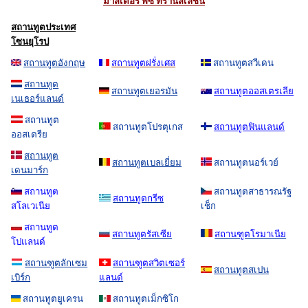
มาสเตอร์ พีซ ทรานสเลชั่น
สถานทูตประเทศ
โซนยุโรป
สถานทูตอังกฤษ
สถานทูตฝรั่งเศส
สถานทูตสวีเดน
สถานทูต
สถานทูตเยอรมัน
สถานทูตออสเตรเลีย
เนเธอร์แลนด์
สถานทูต
สถานทูตโปรตุเกส
สถานทูตฟินแลนด์
ออสเตรีย
สถานทูต
สถานทูตเบลเยี่ยม
สถานทูตนอร์เวย์
เดนมาร์ก
สถานทูต
สถานทูตสาธารณรัฐ
สถานทูตกรีซ
สโลเวเนีย
เช็ก
สถานทูต
สถานทูตรัสเซีย
สถานฑูตโรมาเนีย
โปแลนด์
สถานฑูตลักเซม
สถานฑูตสวิตเซอร์
สถานทูตสเปน
เบิร์ก
แลนด์
สถานทูตยูเครน
สถานทูตเม็กซิโก