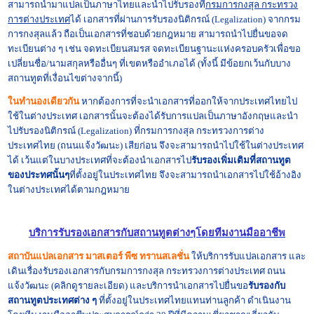
สามารถนำมาแปลเป็นภาษาไทยและนำไปรับรองที่
กรมการกงสุล กระทรวง
การต่างประเทศ
ได้ เอกสารที่ผ่านการรับรองนิติกรณ์ (Legalization) จากกรม
การกงสุลแล้ว ถือเป็นเอกสารที่ชอบด้วยกฎหมาย สามารถนำไปยื่นขอจด
ทะเบียนต่าง ๆ เช่น จดทะเบียนสมรส จดทะเบียนฐานะแห่งครอบครัวเพื่อขอ
เปลี่ยนชื่อ/นามสกุลหรืออื่นๆ ที่เขตหรืออำเภอได้ (ทั้งนี้ มีข้อยกเว้นกับบาง
สถานทูตที่เงื่อนไขต่างจากนี้)
ในทำนองเดียวกัน
หากต้องการที่จะนำเอกสารที่ออกให้จากประเทศไทยไป
ใช้ในต่างประเทศ เอกสารนั้นจะต้องได้รับการแปลเป็นภาษาอังกฤษและนำ
ไปรับรองนิติกรณ์ (Legalization) ที่
กรมการกงสุล กระทรวงการต่าง
ประเทศไทย
(ถนนแจ้งวัฒนะ) เสียก่อน จึงจะสามารถนำไปใช้ในต่างประเทศ
ได้ เว้นแต่ในบางประเทศที่จะต้องนำเอกสารไป
รับรองเพิ่มเติมที่สถานทูต
ของประทศนั้นๆ
ที่ตั้งอยู่ในประเทศไทย จึงจะสามารถนำเอกสารไปใช้อ้างอิง
ในต่างประเทศได้ตามกฎหมาย
บริการ
รับรองเอกสาร
กับสถานทูตต่างๆโดยทีมงานมืออาชีพ
สถาบันแปลเอกสาร มาสเตอร์ พีซ ทรานสเลชั่น
ให้บริการรับ
แปลเอกสาร
และ
เดินเรื่อง
รับรองเอกสาร
กับกรมการกงสุล กระทรวงการต่างประเทศ ถนน
แจ้งวัฒนะ
(คลิกดูรายละเอียด)
และบริการนำเอกสารไปยื่นขอ
รับรองกับ
สถานทูตประเทศต่าง ๆ
ที่ตั้งอยู่ในประเทศไทยแทนท่านลูกค้า ดำเนินงาน