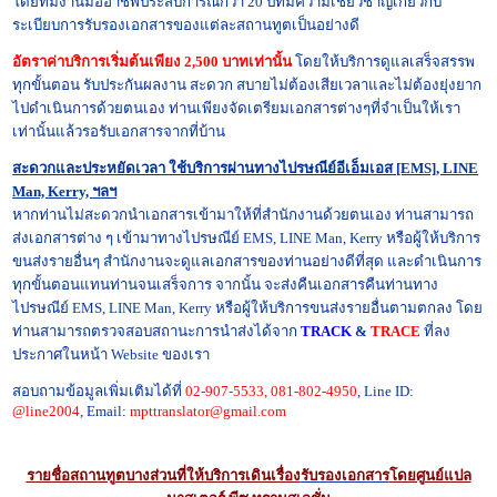
โดยทีมงานมืออาชีพประสบการณ์กว่า 20 ปีที่มีความเชี่ยวชาญเกี่ยวกับ
ระเบียบการ
รับรองเอกสาร
ของแต่ละสถานทูตเป็นอย่างดี
อัตราค่าบริการเริ่มต้นเพียง 2,500 บาทเท่านั้น
โดยให้บริการดูแลเสร็จสรรพ
ทุกขั้นตอน รับประกันผลงาน สะดวก สบายไม่ต้องเสียเวลาและไม่ต้องยุ่งยาก
ไปดำเนินการด้วยตนเอง ท่านเพียงจัดเตรียมเอกสารต่างๆที่จำเป็นให้เรา
เท่านั้นแล้วรอรับเอกสารจากที่บ้าน
สะดวกและประหยัดเวลา ใช้บริการผ่านทางไปรษณีย์อีเอ็มเอส [EMS], LINE
Man, Kerry, ฯลฯ
หากท่านไม่สะดวกนำเอกสารเข้ามาให้ที่สำนักงานด้วยตนเอง ท่านสามารถ
ส่งเอกสารต่าง ๆ เข้ามาทางไปรษณีย์ EMS, LINE Man, Kerry หรือผู้ให้บริการ
ขนส่งรายอื่นๆ สำนักงานจะดูแลเอกสารของท่านอย่างดีที่สุด และดำเนินการ
ทุกขั้นตอนแทนท่านจนเสร็จการ จากนั้น จะส่งคืนเอกสารคืนท่านทาง
ไปรษณีย์ EMS, LINE Man, Kerry หรือผู้ให้บริการขนส่งรายอื่นตามตกลง โดย
ท่านสามารถตรวจสอบสถานะการนำส่งได้จาก
TRACK
&
TRACE
ที่ลง
ประกาศในหน้า Website ของเรา
สอบถามข้อมูลเพิ่มเติมได้ที่
02-907-5533, 081-802-4950
, Line ID:
@line2004
, Email:
mpttranslator@gmail.
com
รายชื่อสถานทูตบางส่วนที่ให้บริการเดินเรื่อง
รับรองเอกสาร
โดยศูนย์แปล