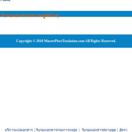
รับรองเอกสารสถานทูตต่างๆ
Copyright © 2010 MasterPieceTraslation.com All Rights Reserved.
บริการแปลเอกสาร
|
รับรองเอกสารกรมการกงสุล
|
รับรองเอกสารสถานทูต
|
อัตรา