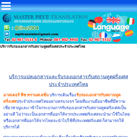
บริการรับรองเอกสารกับสถานทูตฝรั่งเศสประจำประเทศไทย
บริการแปลเอกสารและรับรองเอกสารกับสถานทูตฝรั่งเศส
ประจำประเทศไทย
มาสเตอร์ พีซ ทรานสเลชั่น
บริการเดินเรื่อง
รับรองเอกสารกับสถานทูต
ฝรั่งเศส
ประจำประเทศไทยอย่างครบวงจร โดยทีมงานมืออาชีพที่มึความ
เชี่ยวชาญและเาข้าใจกระบวนการรับรองเอกสารกับสถานทูตฝรั่งเศสเป็น
อย่างดี ไม่ว่าจะเป็นเอกสารที่ออกให้จากประเทศฝรั่งเศสจะนำมาใช้ในไทย
หรือเอกสารที่ออกให้จากไทยจะนำไปใช้ที่ประเทศฝรั่งเศส ก็สามารถให้
บริการได้