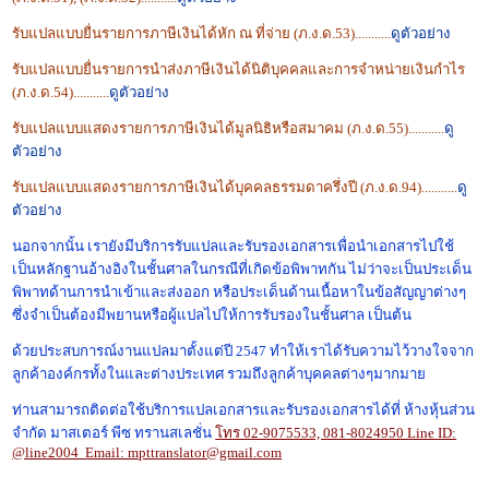
รับแปลแบบยื่นรายการภาษีเงินได้หัก ณ ที่จ่าย (ภ.ง.ด.53)
...........
ดูตัวอย่าง
รับแปลแบบยื่นรายการนำส่งภาษีเงินได้นิติบุคคลและการจำหน่ายเงินกำไร
(ภ.ง.ด.54)
...........
ดูตัวอย่าง
รับแปลแบบแสดงรายการภาษีเงินได้มูลนิธิหรือสมาคม (ภ.ง.ด.55)
...........
ดู
ตัวอย่าง
รับแปลแบบแสดงรายการภาษีเงินได้บุคคลธรรมดาครึ่งปี (ภ.ง.ด.94)
...........
ดู
ตัวอย่าง
นอกจากนั้น เรายังมีบริการรับแปลและรับรองเอกสารเพื่อนำเอกสารไปใช้
เป็นหลักฐานอ้างอิงในชั้นศาลในกรณีที่เกิดข้อพิพาทกัน
ไม่ว่าจะเป็นประเด็น
พิพาทด้านการนำเข้าและส่งออก หรือประเด็นด้านเนื้อหาในข้อสัญญาต่างๆ
ซึ่งจำเป็นต้องมีพยานหรือผู้แปล
ไปให้การรับรองในชั้นศาล เป็นต้น
ด้วยประสบการณ์งานแปลมาตั้งแต่ปี 2547 ทำให้เราได้รับความไว้วางใจจาก
ลูกค้าองค์กรทั้งในและต่างประเทศ
รวมถึงลูกค้าบุคคลต่างๆมากมาย
ท่านสามารถติดต่อใช้บริการแปลเอกสารและรับรองเอกสารได้ที่ ห้างหุ้นส่วน
จำกัด มาสเตอร์ พีซ ทรานสเลชั่น
โทร 02-9075533, 081-8024950 Line ID:
@line2004
Email: mpttranslator@gmail.com