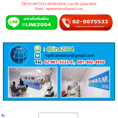
โทร 02-9075533, 0818024950, Line ID:
@line2004
,
Email:
mpttranslator@gmail.com
ชื่อ