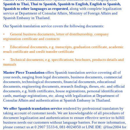
Spanish to Thai, Thai to Spanish, Spanish to English, English to Spanish,
Spanish to other languages as requested
, along with complete legalization
service at Department of Consular Affairs, Ministry of Foreign Affairs and
Spanish Embassy in Thailand.
Our Spanish translation service covers the following documents:
•
General business documents, letter of distributorship, company
registration certificate and contracts
•
Educational documents, e.g. transcripts, graduation certificate, academic
result certificate and credit transfer certificate
•
Technical documents, e.g. specifications, brochures, products details and
manuals
Master Piece Translation
offers Spanish translation service covering all of
your needs, ranging from legal documents, business documents, commercial
documents, technological documents, financial documents, educational
documents, engineering documents, research findings, theses, etc. and official
documents, e.g. birth certificates, house registrations, personal identification
cards, marriage registrations, etc. along with legalization at Department of
Consular Affairs and authentication at Spanish Embassy in Thailand.
We offer Spanish translation service
rendered by professional translators by
taking account of customer needs. We are knowledgeable of all procedures of
document legalization and authentication to ensure effective service to fulfill
business needs our customers without language barriers. For more information,
please contact us at 0 2907 5533-6, 081-8024950 or LINE IDE: @line2004 for