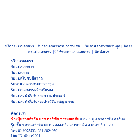
บริการแปลเอกสาร
|
รับรองเอกสารกรมการกงสุล
|
รับรองเอกสารสถานทูต
|
อัตรา
ค่าแปลเอกสาร
|
วิธีชำระค่าแปลเอกสาร
|
ติดต่อเรา
บริการของเรา
รับแปลเอกสาร
รับแปลภาษา
รับแปล
ใบขับขี่สากล
รับรองเอกสาร
กรมการกงสุล
รับแปลเอกสาร
พร้อมรับรอง
รับแปล
หนังสือรับรองความประพฤติ
รับแปล
หนังสือรับรองประวัติอาชญากรรม
ติดต่อเรา
ห้างหุ้นส่วนจำกัด มาสเตอร์ พีซ ทรานสเลชั่น
93/58 หมู่ 4 อาคารโมเดอร์นก
รุ๊ป ชั้น 5 ถนนแจ้งวัฒนะ ต.คลองเกลือ อ.ปากเกร็ด จ.นนทบุรี 11120
โทร
02-9075533
,
081-8024950
Line ID:
@line2004