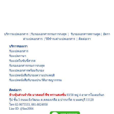
บริการแปลเอกสาร
|
รับรองเอกสารกรมการกงสุล
|
รับรองเอกสารสถานทูต
|
อัตรา
ค่าแปลเอกสาร
|
วิธีชำระค่าแปลเอกสาร
|
ติดต่อเรา
บริการของเรา
รับแปลเอกสาร
รับแปลภาษา
รับแปล
ใบขับขี่สากล
รับรองเอกสาร
กรมการกงสุล
รับแปลเอกสาร
พร้อมรับรอง
รับแปล
หนังสือรับรองความประพฤติ
รับแปล
หนังสือรับรองประวัติอาชญากรรม
ติดต่อเรา
ห้างหุ้นส่วนจำกัด มาสเตอร์ พีซ ทรานสเลชั่น
93/58 หมู่ 4 อาคารโมเดอร์นก
รุ๊ป ชั้น 5 ถนนแจ้งวัฒนะ ต.คลองเกลือ อ.ปากเกร็ด จ.นนทบุรี 11120
โทร
02-9075533
,
081-8024950
Line ID:
@line2004