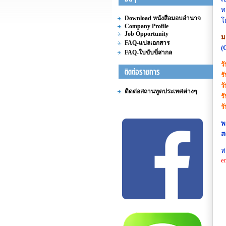
ท
Download หนังสือมอบอำนาจ
โ
Company Profile
Job Opportunity
ม
FAQ-แปลเอกสาร
(
FAQ-ใบขับขี่สากล
ร
ร
ร
ติดต่อสถานทูตประเทศต่างๆ
ร
ร
พ
ส
ท
e