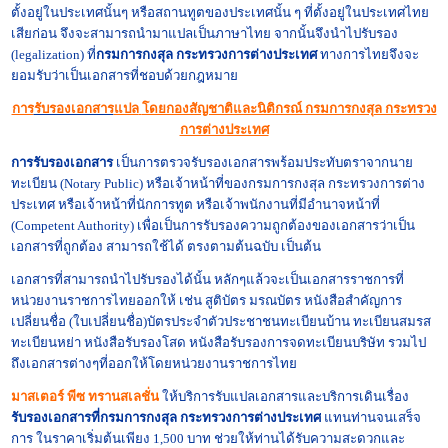
ตั้งอยู่ในประเทศนั้นๆ หรือสถานทูตของประเทศนั้น ๆ ที่ตั้งอยู่ในประเทศไทย
เสียก่อน จึงจะสามารถนำมาแปลเป็นภาษาไทย จากนั้นจึงนำไปรับรอง
(legalization) ที่
กรมการกงสุล กระทรวงการต่างประเทศ
ทางการไทยจึงจะ
ยอมรับว่าเป็นเอกสารที่ชอบด้วยกฎหมาย
การ
รับรองเอกสาร
แปล
โดยกองสัญชาติและนิติกรณ์ กรมการกงสุล กระทรวง
การต่างประเทศ
การ
รับรองเอกสาร
เป็นการตรวจ
รับรองเอกสาร
พร้อมประทับตราจากนาย
ทะเบียน (Notary Public) หรือเจ้าหน้าที่ของกรมการกงสุล
กระทรวงการต่าง
ประเทศ
หรือเจ้าหน้าที่นักการทูต หรือเจ้าพนักงานที่มีอำนาจหน้าที่
(Competent Authority) เพื่อเป็นการรับรองความถูกต้องของเอกสารว่าเป็น
เอกสารที่ถูกต้อง สามารถใช้ได้ ตรงตามต้นฉบับ เป็นต้น
เอกสารที่สามารถนำไปรับรองได้นั้น หลักๆแล้วจะเป็นเอกสารราชการที่
หน่วยงานราชการไทยออกให้ เช่น
สูติบัตร
มรณบัตร หนังสือสำคัญการ
เปลี่ยนชื่อ
(ใบเปลี่ยนชื่อ)
บัตรประจำตัวประชาชน
ทะเบียนบ้าน
ทะเบียนสมรส
ทะเบียนหย่า
หนังสือรับรองโสด หนังสือรับรองการจดทะเบียนบริษัท รวมไป
ถึงเอกสารต่างๆที่ออกให้โดยหน่วยงานราชการไทย
มาสเตอร์ พีซ ทรานสเลชั่น
ให้บริการรับ
แปลเอกสาร
และบริการเดินเรื่อง
รับรองเอกสาร
ที่
กรมการกงสุล กระทรวงการต่างประเทศ
แทนท่านจนเสร็จ
การ ในราคาเริ่มต้นเพียง 1,500 บาท ช่วยให้ท่านได้รับความสะดวกและ