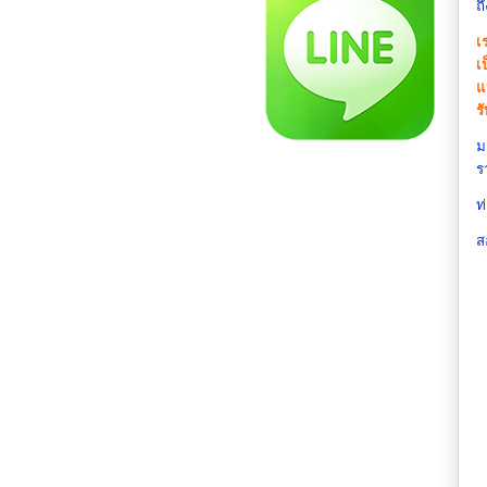
ถ
เ
เ
แ
ร
ม
ร
ท
ส